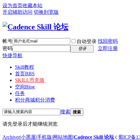
设为首页
收藏本站
开启辅助访问
切换到宽版
帐号
找回密码
自动登录
密码
立即注册
登录
快捷导航
Skill教程
首页
BBS
SKILL币充值
空间
Blog
任务
积分商城
积分消费
搜索
搜索
请先登录后才能继续浏览
Archiver
|
小黑屋
|
手机版
|
网站地图
|
Cadence Skill 论坛
(
蜀ICP备13